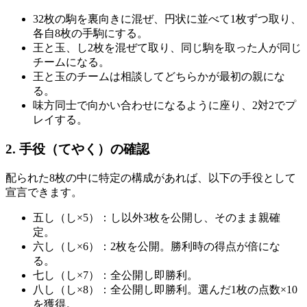
32枚の駒を裏向きに混ぜ、円状に並べて1枚ずつ取り、
各自8枚の手駒にする。
王と玉、し2枚を混ぜて取り、同じ駒を取った人が同じ
チームになる。
王と玉のチームは相談してどちらかが最初の親にな
る。
味方同士で向かい合わせになるように座り、2対2でプ
レイする。
2. 手役（てやく）の確認
配られた8枚の中に特定の構成があれば、以下の手役として
宣言できます。
五し（し×5）：し以外3枚を公開し、そのまま親確
定。
六し（し×6）：2枚を公開。勝利時の得点が倍にな
る。
七し（し×7）：全公開し即勝利。
八し（し×8）：全公開し即勝利。選んだ1枚の点数×10
を獲得。