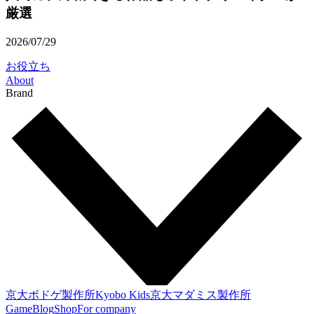
厳選
2026/07/29
お役立ち
About
Brand
京大ボドゲ製作所
Kyobo Kids
京大マダミス製作所
Game
Blog
Shop
For company