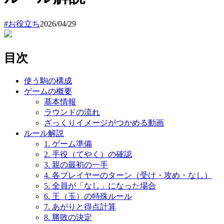
#
お役立ち
2026/04/29
目次
使う駒の構成
ゲームの概要
基本情報
ラウンドの流れ
ざっくりイメージがつかめる動画
ルール解説
1. ゲーム準備
2. 手役（てやく）の確認
3. 親の最初の一手
4. 各プレイヤーのターン（受け・攻め・なし）
5. 全員が「なし」になった場合
6. 王（玉）の特殊ルール
7. あがりと得点計算
8. 勝敗の決定