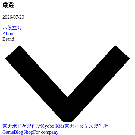
厳選
2026/07/29
お役立ち
About
Brand
京大ボドゲ製作所
Kyobo Kids
京大マダミス製作所
Game
Blog
Shop
For company