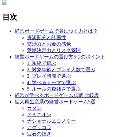
目次
経営ボードゲームで身につく力とは？
資源配分と計画性
交渉力とお金の感覚
意思決定力とリスク管理
経営ボードゲームの選び方5つのポイント
1. 系統で選ぶ
2. 対象年齢とプレイ人数で選ぶ
3. プレイ時間で選ぶ
4. 学べるテーマで選ぶ
5. ルールの複雑さで選ぶ
経営が学べるボードゲーム15選 比較表
拡大再生産系の経営ボードゲーム5選
カタン
ドミニオン
ナショナルエコノミー
アグリコラ
宝石の煌き