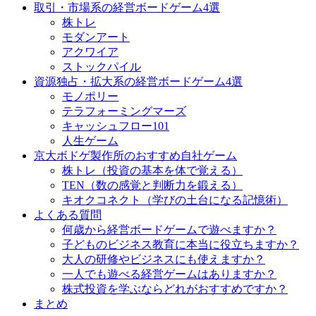
取引・市場系の経営ボードゲーム4選
株トレ
モダンアート
アクワイア
ストックパイル
資源独占・拡大系の経営ボードゲーム4選
モノポリー
テラフォーミングマーズ
キャッシュフロー101
人生ゲーム
京大ボドゲ製作所のおすすめ自社ゲーム
株トレ（投資の基本を体で覚える）
TEN（数の感覚と判断力を鍛える）
キオクコネクト（学びの土台になる記憶術）
よくある質問
何歳から経営ボードゲームで遊べますか？
子どものビジネス教育に本当に役立ちますか？
大人の研修やビジネスにも使えますか？
一人でも遊べる経営ゲームはありますか？
株式投資を学ぶならどれがおすすめですか？
まとめ