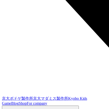
京大ボドゲ製作所
京大マダミス製作所
Kyobo Kids
Game
Blog
Shop
For company