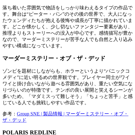
落ち着いた雰囲気で物語をしっかり味わえるタイプの作品で
す。舞台は“ピーター・パン”のその後の世界で、大人になっ
たウェンディたちが抱える後悔や成長が丁寧に描かれていま
す。どこか懐かしく、少し切ないファンタジー要素があり、
推理よりもストーリーへの没入が中心です。感情描写が豊か
なので、マーダーミステリーが苦手な人でも自然と入り込み
やすい構成になっています。
マーダーミステリー・オブ・ザ・デッド
ゾンビを題材にしながらも、ホラーというより“パニックコ
メディ”に近い明るめの世界観です。プレイヤー同士がワイ
ワイと掛け合いながら遊べる雰囲気があり、重たい空気にな
りづらいのが特徴です。テンポの良い展開と笑えるシーンが
多いため、「マダミスって難しそう」「ちょっと苦手」と感
じている人でも挑戦しやすい作品です。
参考：
Group SNE | 製品情報 | マーダーミステリー・オブ・
ザ・デッド
POLARIS REDLINE