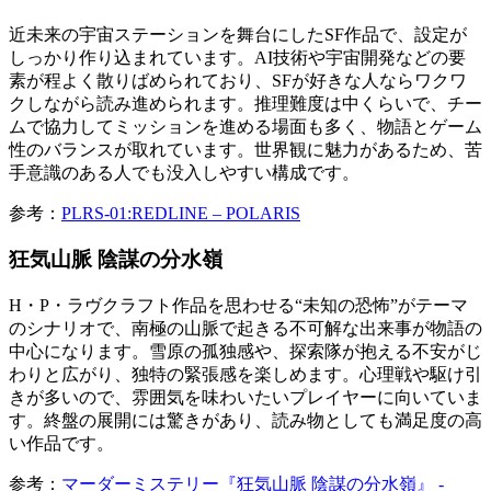
近未来の宇宙ステーションを舞台にしたSF作品で、設定が
しっかり作り込まれています。AI技術や宇宙開発などの要
素が程よく散りばめられており、SFが好きな人ならワクワ
クしながら読み進められます。推理難度は中くらいで、チー
ムで協力してミッションを進める場面も多く、物語とゲーム
性のバランスが取れています。世界観に魅力があるため、苦
手意識のある人でも没入しやすい構成です。
参考：
PLRS-01:REDLINE – POLARIS
狂気山脈 陰謀の分水嶺
H・P・ラヴクラフト作品を思わせる“未知の恐怖”がテーマ
のシナリオで、南極の山脈で起きる不可解な出来事が物語の
中心になります。雪原の孤独感や、探索隊が抱える不安がじ
わりと広がり、独特の緊張感を楽しめます。心理戦や駆け引
きが多いので、雰囲気を味わいたいプレイヤーに向いていま
す。終盤の展開には驚きがあり、読み物としても満足度の高
い作品です。
参考：
マーダーミステリー『狂気山脈 陰謀の分水嶺』 -