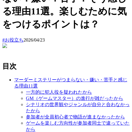
る理由11選。楽しむために気
をつけるポイントは？
#
お役立ち
2026/04/23
目次
マーダーミステリーがつまらない・嫌い・苦手と感じ
る理由11選
一方的に犯人役を疑われたから
GM（ゲームマスター）の進行が雑だったから
シナリオの世界観やジャンルが自分と合わなかっ
たから
参加者が全員初心者で物語が進まなかったから
ゲームを楽しむ方向性が参加者同士で違っていた
から