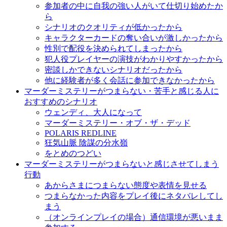
参加者の中に自我の強い人がいて仕切り始めたか
ら
シナリオのクオリティが低かったから
キャラクターカードの奪い合いが激しかったから
性別で配役を決められてしまったから
犯人役プレイヤーの演技がわかりやすかったから
密談しかできないシナリオだったから
他に経験者が多く会話に参加できなかったから
マーダーミステリーがつまらない・苦手と感じる人に
おすすめのシナリオ
ウェンディ、大人になって
マーダーミステリー・オブ・ザ・デッド
POLARIS REDLINE
狂気山脈 陰謀の分水嶺
をとめのつどい
マーダーミステリーがつまらないと感じさせてしまう
行動
あからさまにつまらない態度や表情を見せる
つまらなかった内容をプレイ後にネタバレしてし
まう
（オンラインプレイの場合）通信環境が悪いまま