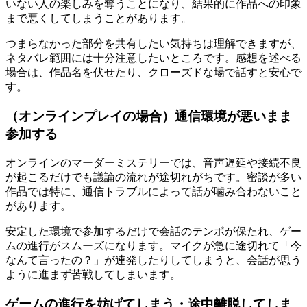
いない人の楽しみを奪うことになり、結果的に作品への印象
まで悪くしてしまうことがあります。
つまらなかった部分を共有したい気持ちは理解できますが、
ネタバレ範囲には十分注意したいところです。感想を述べる
場合は、作品名を伏せたり、クローズドな場で話すと安心で
す。
（オンラインプレイの場合）通信環境が悪いまま
参加する
オンラインのマーダーミステリーでは、音声遅延や接続不良
が起こるだけでも議論の流れが途切れがちです。密談が多い
作品では特に、通信トラブルによって話が噛み合わないこと
があります。
安定した環境で参加するだけで会話のテンポが保たれ、ゲー
ムの進行がスムーズになります。マイクが急に途切れて「今
なんて言ったの？」が連発したりしてしまうと、会話が思う
ように進まず苦戦してしまいます。
ゲームの進行を妨げてしまう・途中離脱してしま