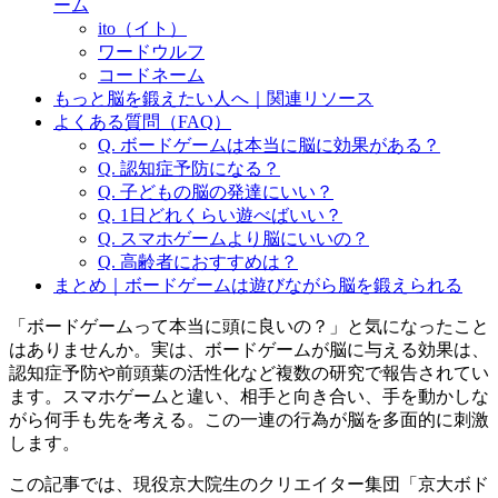
ーム
ito（イト）
ワードウルフ
コードネーム
もっと脳を鍛えたい人へ｜関連リソース
よくある質問（FAQ）
Q. ボードゲームは本当に脳に効果がある？
Q. 認知症予防になる？
Q. 子どもの脳の発達にいい？
Q. 1日どれくらい遊べばいい？
Q. スマホゲームより脳にいいの？
Q. 高齢者におすすめは？
まとめ｜ボードゲームは遊びながら脳を鍛えられる
「ボードゲームって本当に頭に良いの？」と気になったこと
はありませんか。実は、ボードゲームが脳に与える効果は、
認知症予防や前頭葉の活性化など複数の研究で報告されてい
ます。スマホゲームと違い、相手と向き合い、手を動かしな
がら何手も先を考える。この一連の行為が脳を多面的に刺激
します。
この記事では、現役京大院生のクリエイター集団「京大ボド