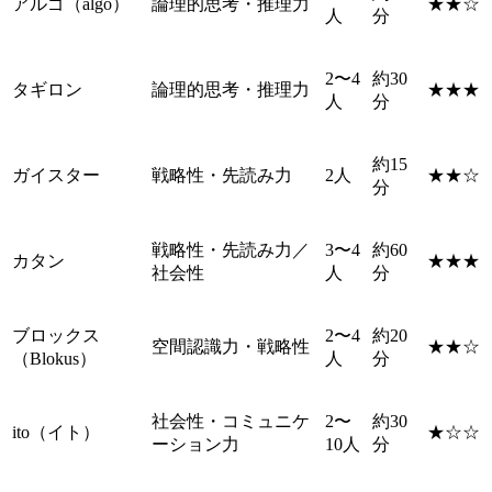
アルゴ（algo）
論理的思考・推理力
★★☆
人
分
2〜4
約30
タギロン
論理的思考・推理力
★★★
人
分
約15
ガイスター
戦略性・先読み力
2人
★★☆
分
戦略性・先読み力／
3〜4
約60
カタン
★★★
社会性
人
分
ブロックス
2〜4
約20
空間認識力・戦略性
★★☆
（Blokus）
人
分
社会性・コミュニケ
2〜
約30
ito（イト）
★☆☆
ーション力
10人
分