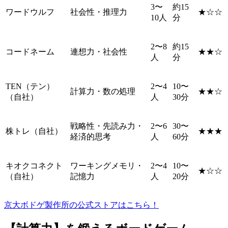
3〜
約15
ワードウルフ
社会性・推理力
★☆☆
10人
分
2〜8
約15
コードネーム
連想力・社会性
★★☆
人
分
TEN（テン）
2〜4
10〜
計算力・数の処理
★★☆
（自社）
人
30分
戦略性・先読み力・
2〜6
30〜
株トレ（自社）
★★★
経済的思考
人
60分
キオクコネクト
ワーキングメモリ・
2〜4
10〜
★☆☆
（自社）
記憶力
人
20分
京大ボドゲ製作所の公式ストアはこちら！