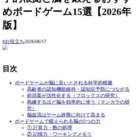
めボードゲーム15選【2026年
版】
#
お役立ち
2026/06/17
目次
ボードゲームが脳に良いとされる科学的根拠
高齢者の認知機能維持・認知症予防につながる
前頭葉が活性化する（ブロックスの研究）
熟練するほど脳を効率的に使う（マンカラの研
究）
脳血流はゲーム終盤に向けて高まる
ボードゲームで鍛えられる脳の5つの力
① 計算力・数の処理
② 記憶力・ワーキングメモリ