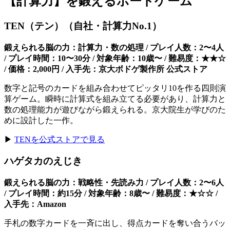
【計算力】を鍛えるボードゲーム
TEN（テン）（自社・計算力No.1）
鍛えられる脳の力：計算力・数の処理 / プレイ人数：2〜4人
/ プレイ時間：10〜30分 / 対象年齢：10歳〜 / 難易度：★★☆
/ 価格：2,000円 / 入手先：京大ボドゲ製作所 公式ストア
数字と記号のカードを組み合わせてピッタリ10を作る四則演
算ゲーム。瞬時に計算式を組み立てる必要があり、計算力と
数の処理能力が遊びながら鍛えられる。京大院生が学びのた
めに設計した一作。
▶
TENを公式ストアで見る
ハゲタカのえじき
鍛えられる脳の力：戦略性・先読み力 / プレイ人数：2〜6人
/ プレイ時間：約15分 / 対象年齢：8歳〜 / 難易度：★☆☆ /
入手先：Amazon
手札の数字カードを一斉に出し、得点カードを奪い合うバッ