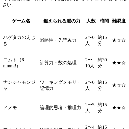
さい。
ゲーム名
鍛えられる脳の力
人数
時間
難易度
ハゲタカのえじ
2〜6
約15
戦略性・先読み力
★☆☆
き
人
分
ニムト（6
2〜
約30
計算力・数の処理
★★☆
nimmt!）
10人
分
ナンジャモンジ
ワーキングメモリ・
2〜6
約15
★☆☆
ャ
記憶力
人
分
2〜5
約15
ドメモ
論理的思考・推理力
★★☆
人
分
2〜4
約15