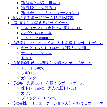
③ 論理的思考・推理力
④ 戦略性・先読み力
⑤ 社会性・コミュニケーション力
脳を鍛えるボードゲーム15選 比較表
【計算力】を鍛えるボードゲーム
TEN（テン）（自社・計算力No.1）
ハゲタカのえじき
ニムト（6 nimmt!）
【記憶力・ワーキングメモリ】を鍛えるボードゲーム
キオクコネクト（自社・記憶力に最適）
ナンジャモンジャ
ドメモ
【論理的思考・推理力】を鍛えるボードゲーム
アルゴ（algo）
タギロン
ガイスター
【戦略・先読み力】を鍛えるボードゲーム
株トレ（自社・大人の脳トレに）
カタン
ブロックス（Blokus）
【社会性・コミュニケーション力】を鍛えるボードゲ