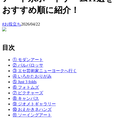
おすすめ順に紹介！
#
お役立ち
2026/04/22
目次
① モダンアート
② バルバロッサ
③ エセ芸術家ニューヨークへ行く
④ いろかたおりがみ
⑤ Just 3 folds
⑥ フォトムズ
⑦ ピクチャーズ
⑧ キャンバス
⑨ ジオメトギャラリー
⑩ おえかきネハンズ
⑪ ソーイングアート