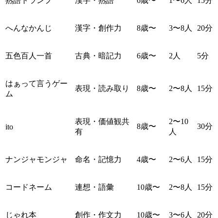
熟語トランプ
漢字・熟語
6歳〜
1〜6人
15分
へんなかんじ
漢字・創作力
8歳〜
3〜8人
20分
五色百人一首
古典・暗記力
6歳〜
2人
5分
はぁって言うゲー
表現・読み取り
8歳〜
2〜8人
15分
ム
表現・価値観共
2〜10
8歳〜
30分
ito
有
人
ナンジャモンジャ
命名・記憶力
4歳〜
2〜6人
15分
コードネーム
連想・語彙
10歳〜
2〜8人
15分
じゃれ本
創作・作文力
10歳〜
3〜6人
20分