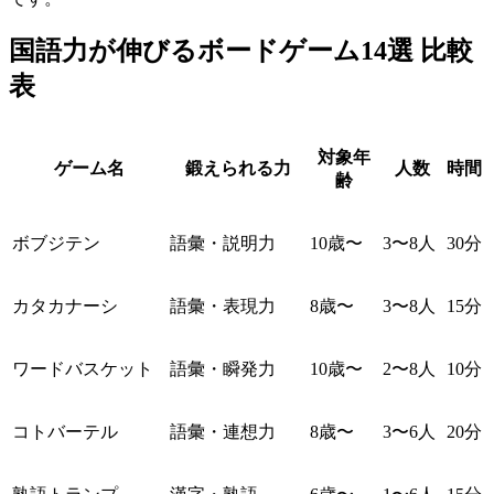
国語力が伸びるボードゲーム14選 比較
表
対象年
ゲーム名
鍛えられる力
人数
時間
齢
ボブジテン
語彙・説明力
10歳〜
3〜8人
30分
カタカナーシ
語彙・表現力
8歳〜
3〜8人
15分
ワードバスケット
語彙・瞬発力
10歳〜
2〜8人
10分
コトバーテル
語彙・連想力
8歳〜
3〜6人
20分