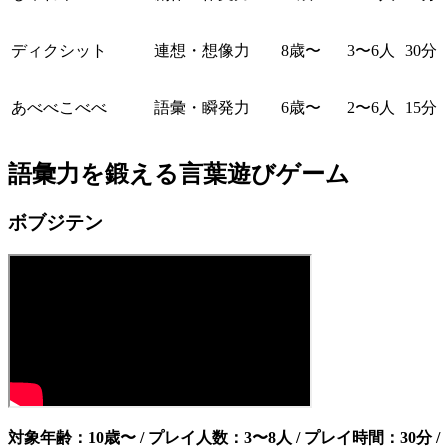
ディクシット
連想・想像力
8歳〜
3〜6人
30分
あべべこべべ
語彙・瞬発力
6歳〜
2〜6人
15分
語彙力を鍛える言葉遊びゲーム
ボブジテン
対象年齢：10歳〜 / プレイ人数：3〜8人 / プレイ時間：30分 /