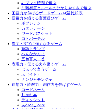
4. プレイ時間で選ぶ
5. 難易度とルールの分かりやすさで選ぶ
国語力が伸びるボードゲーム14選 比較表
語彙力を鍛える言葉遊びゲーム
ボブジテン
カタカナーシ
ワードバスケット
コトバーテル
漢字・文字に強くなるゲーム
熟語トランプ
へんなかんじ
五色百人一首
表現力・伝える力を磨くゲーム
はぁって言うゲーム
ito（イト）
ナンジャモンジャ
連想力・読解力・創作力を伸ばすゲーム
コードネーム
じゃれ本
ディクシット
あべべこべべ