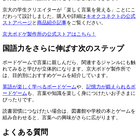
京大の学生クリエイターが「楽しく言葉を覚える」ことにこ
だわって設計しました。購入や詳細は
キオクコネクトの公式
ストアページ
と
商品紹介記事
をご覧ください。
京大ボドゲ製作所の公式ストアはこちら！
国語力をさらに伸ばす次のステップ
ボードゲームで言葉に親しんだら、関連するジャンルにも触
れてみると学びが立体的になります。京大ボドゲ製作所で
は、目的別におすすめゲームを紹介しています。
英語が楽しく学べるボードゲーム
や、
記憶力が鍛えられるボ
ードゲーム
も、言葉や知識を楽しく身につけたいお子さまに
ぴったりです。
読書習慣につなげたい場合は、図書館や学校の本とゲームを
組み合わせると、言葉への興味がさらに広がります。
よくある質問