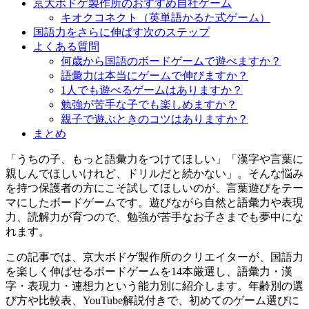
京大ボドゲ製作所のおすすめ自社ゲーム
キオクコネクト（英単語かるた式ゲーム）
国語力をさらに伸ばす次のステップ
よくある質問
何歳から国語のボードゲームで遊べますか？
語彙力は本当にゲームで伸びますか？
1人でも遊べるゲームはありますか？
勉強が苦手な子でも楽しめますか？
親子で遊ぶときのコツはありますか？
まとめ
「うちの子、もっと語彙力をつけてほしい」「漢字や言葉に
親しんでほしいけれど、ドリルだと続かない」。そんな悩み
を持つ保護者の方にこそ試してほしいのが、言葉遊びをテー
マにしたボードゲームです。遊びながら自然と語彙力や表現
力、読解力が育つので、勉強が苦手なお子さまでも夢中にな
れます。
この記事では、京大ボドゲ製作所のクリエイターが、国語力
を楽しく伸ばせるボードゲームを14本厳選し、語彙力・漢
字・表現力・連想力という能力別に紹介します。年齢別の選
び方や比較表、YouTube解説付きで、初めてのゲーム選びに