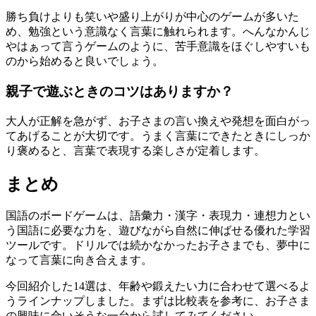
勝ち負けよりも笑いや盛り上がりが中心のゲームが多いた
め、勉強という意識なく言葉に触れられます。へんなかんじ
やはぁって言うゲームのように、苦手意識をほぐしやすいも
のから始めると良いでしょう。
親子で遊ぶときのコツはありますか？
大人が正解を急がず、お子さまの言い換えや発想を面白がっ
てあげることが大切です。うまく言葉にできたときにしっか
り褒めると、言葉で表現する楽しさが定着します。
まとめ
国語のボードゲームは、語彙力・漢字・表現力・連想力とい
う国語に必要な力を、遊びながら自然に伸ばせる優れた学習
ツールです。ドリルでは続かなかったお子さまでも、夢中に
なって言葉に向き合えます。
今回紹介した14選は、年齢や鍛えたい力に合わせて選べるよ
うラインナップしました。まずは比較表を参考に、お子さま
の興味に合いそうな一台から試してみてください。