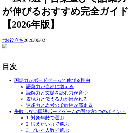
が伸びるおすすめ完全ガイド
【2026年版】
#
お役立ち
2026/06/02
目次
国語力がボードゲームで伸びる理由
語彙力が自然に増える
読解力と文脈を読む力が育つ
表現力と伝える力が磨かれる
連想力と思考の柔軟性が高まる
失敗しない国語ボードゲームの選び方5つのポイント
1. 対象年齢で選ぶ
2. 鍛えたい力で選ぶ
3. プレイ人数で選ぶ