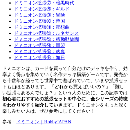
ドミニオン拡張⑦：暗黒時代
ドミニオン拡張⑧：ギルド
ドミニオン拡張⑨：冒険
ドミニオン拡張⑩：帝国
ドミニオン拡張⑪：夜想曲
ドミニオン拡張⑫：ルネサンス
ドミニオン拡張⑬：移動動物園
ドミニオン拡張⑭：同盟
ドミニオン拡張⑮：略奪
ドミニオン拡張⑯：旭日
ドミニオンは、カードを買って自分だけのデッキを作り、効
率よく得点を集めていく名作デッキ構築ゲームです。発売か
ら十数年が経っても世界中で遊ばれていて、いまや拡張セッ
トも山ほどあります。 「どれから買えばいいの？」「難し
い拡張もあるんでしょ？」という人のために、この記事では
初心者におすすめの拡張セットを中心に、全シリーズの特徴
をわかりやすく紹介していきます
。ドミニオンをもっと深く
楽しみたい人は、ぜひ参考にしてください！
参考：
ドミニオン｜HobbyJAPAN