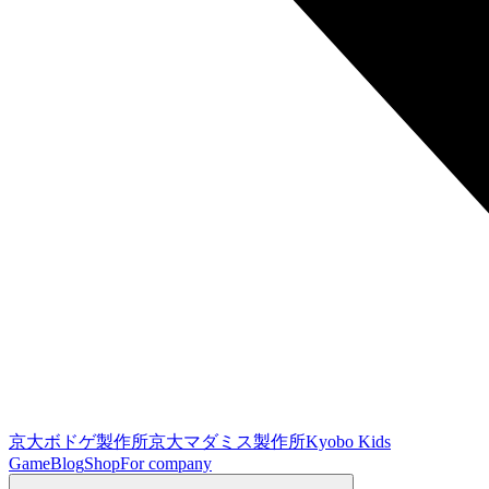
京大ボドゲ製作所
京大マダミス製作所
Kyobo Kids
Game
Blog
Shop
For company