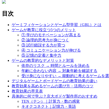
目次
ゲーミフィケーションとゲーム型学習（GBL）とは
ゲームが教育に役立つ5つのメリット
① 学びのモチベーションが高まる
② 論理的思考力が身につく
③ 試行錯誤する力が育つ
④ コミュニケーション力が伸びる
⑤ 記憶の定着と集中力
ゲームの教育的なデメリットと対策
依存のリスク → 時間とルールを決める
年齢に合わない内容 → 対象年齢を確認する
受け身になりやすい → 能動的に考えるゲームを
デジタルゲームとボードゲームの教育効果の違い
教育効果を高めるゲームの選び方・活用のコツ
教育効果の早見表
具体的に何で学ぶ？京大ボドゲ製作所のおすすめ
TEN（テン）｜計算力・数の感覚
キオクコネクト｜記憶力・英語