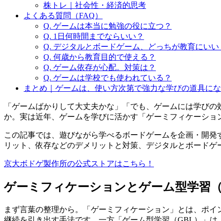
株トレ｜社会性・経済的思考
よくある質問（FAQ）
Q. ゲームは本当に勉強の役に立つ？
Q. 1日何時間までならいい？
Q. デジタルとボードゲーム、どっちが教育にいい
Q. 何歳から教育目的で使える？
Q. ゲーム依存が心配。対策は？
Q. ゲームは学校でも使われている？
まとめ｜ゲームは、使い方次第で強力な学びの道具にな
「ゲームばかりして大丈夫かな」「でも、ゲームには学びの
か。実は近年、ゲームを学びに活かす「ゲーミフィケーショ
この記事では、遊びながら学べるボードゲームを企画・開発
リット、依存などのデメリットと対策、デジタルとボードゲ
京大ボドゲ製作所の公式ストアはこちら！
ゲーミフィケーションとゲーム型学習（
まず言葉の整理から。「ゲーミフィケーション」とは、ポイ
継続を引き出す手法です。一方「ゲーム型学習（GBL）」