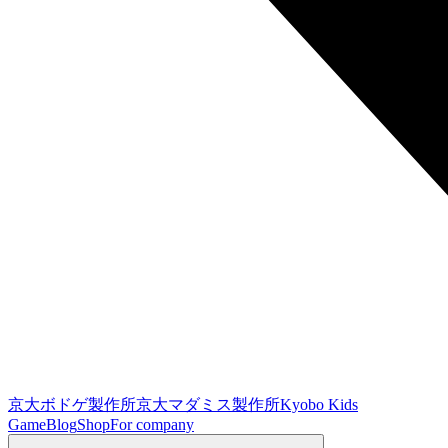
京大ボドゲ製作所
京大マダミス製作所
Kyobo Kids
Game
Blog
Shop
For company