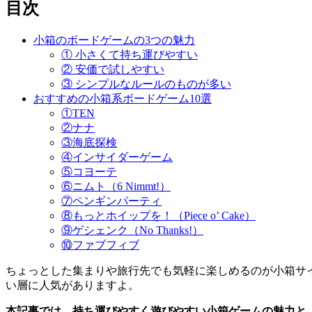
目次
小箱のボードゲームの3つの魅力
① 小さくて持ち運びやすい
② 安価で試しやすい
③ シンプルなルールのものが多い
おすすめの小箱系ボードゲーム10選
①TEN
②ナナ
③海底探検
④インサイダーゲーム
⑤コヨーテ
⑥ニムト（6 Nimmt!）
⑦ペンギンパーティ
⑧もっとホイップを！（Piece o’ Cake）
⑨ゲシェンク（No Thanks!）
⑩ファブフィブ
ちょっとした集まりや旅行先でも気軽に楽しめるのが小箱サ
い層に人気がありますよ。
本記事では、持ち運びやすく遊びやすい小箱ゲームの魅力と、