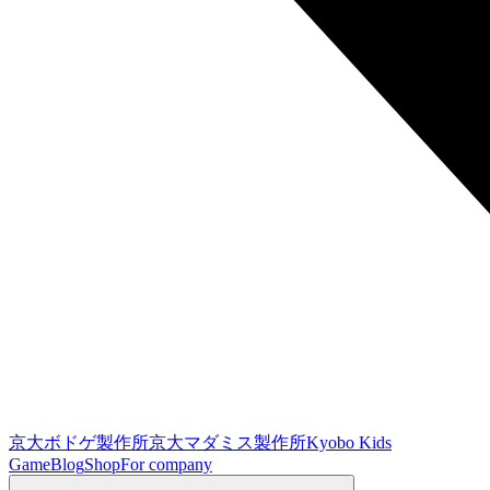
京大ボドゲ製作所
京大マダミス製作所
Kyobo Kids
Game
Blog
Shop
For company