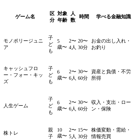
区
対象
人
ゲーム名
時間
学べる金融知識
分
年齢
数
子
モノポリージュニ
2〜
20〜
お金の出し入れ・
5
ど
歳〜
ア
4人
30分
お釣り
も
キャッシュフロ
子
2〜
30〜
資産と負債・不労
6
ー・フォー・キッ
ど
歳〜
6人
60分
所得
ズ
も
子
2〜
30〜
収入・支出・ロー
6
人生ゲーム
ど
歳〜
6人
60分
ン・保険
も
親
10
2〜
15〜
株価変動・需給・
株トレ
歳〜
子
5人
30分
情報売買