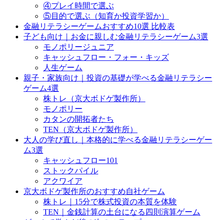
④プレイ時間で選ぶ
⑤目的で選ぶ（知育か投資学習か）
金融リテラシーゲームおすすめ10選 比較表
子ども向け｜お金に親しむ金融リテラシーゲーム3選
モノポリージュニア
キャッシュフロー・フォー・キッズ
人生ゲーム
親子・家族向け｜投資の基礎が学べる金融リテラシー
ゲーム4選
株トレ（京大ボドゲ製作所）
モノポリー
カタンの開拓者たち
TEN（京大ボドゲ製作所）
大人の学び直し｜本格的に学べる金融リテラシーゲー
ム3選
キャッシュフロー101
ストックパイル
アクワイア
京大ボドゲ製作所のおすすめ自社ゲーム
株トレ｜15分で株式投資の本質を体験
TEN｜金銭計算の土台になる四則演算ゲーム