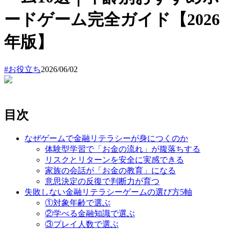
ードゲーム完全ガイド【2026
年版】
#
お役立ち
2026/06/02
目次
なぜゲームで金融リテラシーが身につくのか
体験型学習で「お金の流れ」が腹落ちする
リスクとリターンを安全に実感できる
家族の会話が「お金の教育」になる
意思決定の反復で判断力が育つ
失敗しない金融リテラシーゲームの選び方5軸
①対象年齢で選ぶ
②学べる金融知識で選ぶ
③プレイ人数で選ぶ