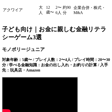
大
12
2〜
約90
企業合併・株式・
アクワイア
歳〜
人
6人
分
M&A
子ども向け｜お金に親しむ金融リテラ
シーゲーム3選
モノポリージュニア
対象年齢：5歳〜 / プレイ人数：2〜4人 / プレイ時間：20〜30
分 / 学べる金融知識：お金の出し入れ・お釣りの計算 / 入手
先：玩具店・Amazon