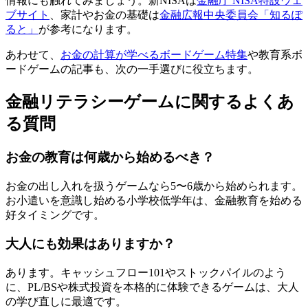
情報にも触れてみましょう。新NISAは
金融庁 NISA特設ウェ
ブサイト
、家計やお金の基礎は
金融広報中央委員会「知るぽ
ると」
が参考になります。
あわせて、
お金の計算が学べるボードゲーム特集
や教育系ボ
ードゲームの記事も、次の一手選びに役立ちます。
金融リテラシーゲームに関するよくあ
る質問
お金の教育は何歳から始めるべき？
お金の出し入れを扱うゲームなら5〜6歳から始められます。
お小遣いを意識し始める小学校低学年は、金融教育を始める
好タイミングです。
大人にも効果はありますか？
あります。キャッシュフロー101やストックパイルのよう
に、PL/BSや株式投資を本格的に体験できるゲームは、大人
の学び直しに最適です。