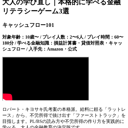
大人の学び直し｜本格的に学べる金融
リテラシーゲーム3選
キャッシュフロー101
対象年齢：10歳〜 / プレイ人数：2〜6人 / プレイ時間：60〜
180分 / 学べる金融知識：損益計算書・貸借対照表・キャッ
シュフロー / 入手先：Amazon・公式
ロバート・キヨサキ氏考案の本格派。給料に頼る「ラットレ
ース」から、不労所得で抜け出す「ファーストトラック」を
目指します。PL/BSの読み方や不労所得の作り方を実践的に
学べる、大人の金融教育の決定版です。