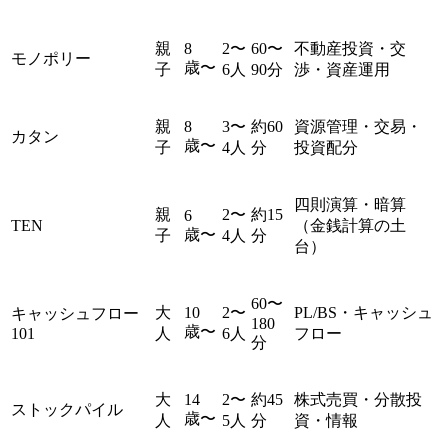
親
8
2〜
60〜
不動産投資・交
モノポリー
歳〜
子
6人
90分
渉・資産運用
親
8
3〜
約60
資源管理・交易・
カタン
歳〜
子
4人
分
投資配分
四則演算・暗算
親
2〜
約15
6
TEN
（金銭計算の土
歳〜
子
4人
分
台）
60〜
大
10
2〜
PL/BS・キャッシュ
キャッシュフロー
180
歳〜
101
人
6人
フロー
分
大
14
2〜
約45
株式売買・分散投
ストックパイル
歳〜
人
5人
分
資・情報