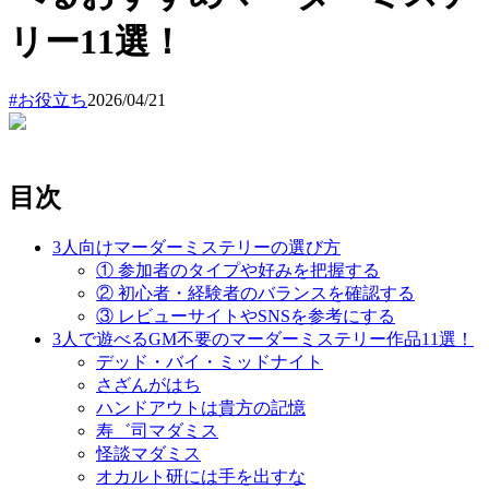
リー11選！
#
お役立ち
2026/04/21
目次
3人向けマーダーミステリーの選び方
① 参加者のタイプや好みを把握する
② 初心者・経験者のバランスを確認する
③ レビューサイトやSNSを参考にする
3人で遊べるGM不要のマーダーミステリー作品11選！
デッド・バイ・ミッドナイト
さざんがはち
ハンドアウトは貴方の記憶
寿゛司マダミス
怪談マダミス
オカルト研には手を出すな