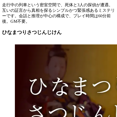
走行中の列車という密室空間で、死体と3人の探偵が遭遇。
互いの証言から真相を探るシンプルかつ緊張感あるミステリ
ーです。会話と推理が中心の構成で、プレイ時間は60分前
後。GM不要。
ひなまつりさつじんじけん