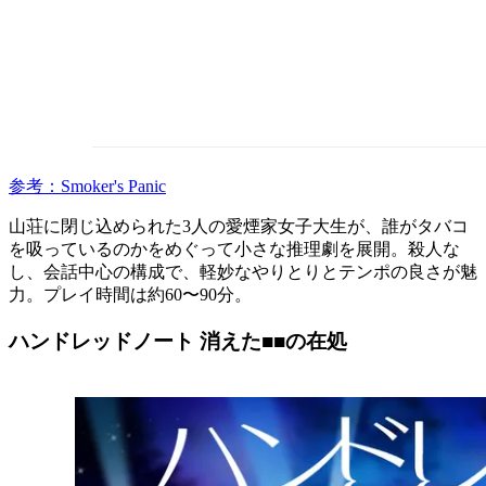
参考：Smoker's Panic
山荘に閉じ込められた3人の愛煙家女子大生が、誰がタバコ
を吸っているのかをめぐって小さな推理劇を展開。殺人な
し、会話中心の構成で、軽妙なやりとりとテンポの良さが魅
力。プレイ時間は約60〜90分。
ハンドレッドノート 消えた■■の在処